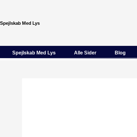
Gå
til
indholdet
Spejlskab Med Lys
Spejlskab Med Lys
Alle Sider
Blog