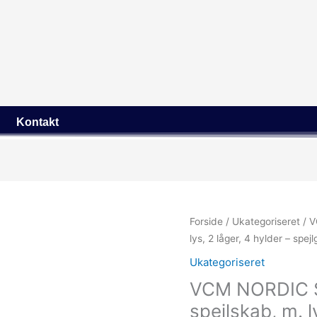
Kontakt
Forside
/
Ukategoriseret
/ V
lys, 2 låger, 4 hylder – spe
Ukategoriseret
VCM NORDIC S
spejlskab, m. l