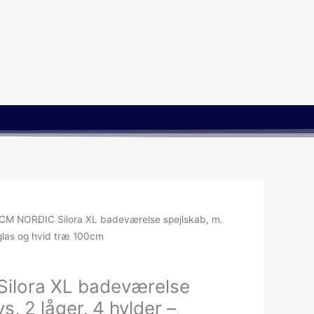
CM NORDIC Silora XL badeværelse spejlskab, m.
jlglas og hvid træ 100cm
ilora XL badeværelse
ys, 2 låger, 4 hylder –