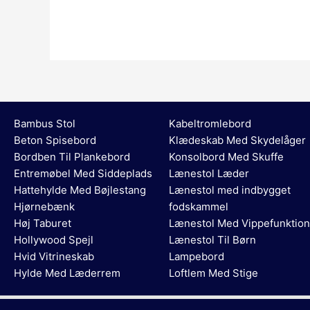
Bambus Stol
Kabeltromlebord
Beton Spisebord
Klædeskab Med Skydelåger
Bordben Til Plankebord
Konsolbord Med Skuffe
Entremøbel Med Siddeplads
Lænestol Læder
Hattehylde Med Bøjlestang
Lænestol med indbygget
Hjørnebænk
fodskammel
Høj Taburet
Lænestol Med Vippefunktion
Hollywood Spejl
Lænestol Til Børn
Hvid Vitrineskab
Lampebord
Hylde Med Læderrem
Loftlem Med Stige