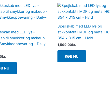
Spejlskab med LED lys og
skab med LED lys –
stikkontakt i MDF og metal H6
kab til smykker og makeup –
B54 x D15 cm – Hvid
 Smykkeopbevaring – Daily-
1,599.00
kr.
KØB NU
00
kr.
ØB NU