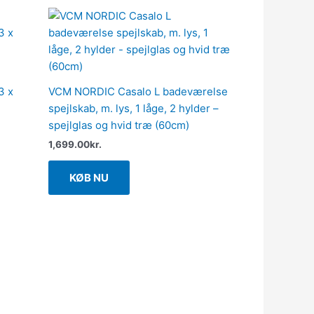
3 x
VCM NORDIC Casalo L badeværelse
spejlskab, m. lys, 1 låge, 2 hylder –
spejlglas og hvid træ (60cm)
1,699.00
kr.
KØB NU