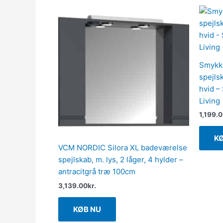
Smykke
spejls
hvid –
Living
1,199.
K
VCM NORDIC Silora XL badeværelse
spejlskab, m. lys, 2 låger, 4 hylder –
antracitgrå træ 100cm
3,139.00
kr.
KØB NU