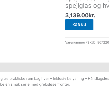
spejlglas og h
3,139.00
kr.
KØB NU
Varenummer (SKU):
867226
og tre praktiske rum bag hver – Inklusiv belysning – Håndtagsløse
abe en smuk serie med grebsløse fronter,